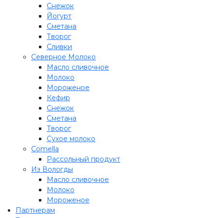
Снежок
Йогурт
Сметана
Творог
Сливки
Северное Молоко
Масло сливочное
Молоко
Мороженое
Кефир
Снежок
Сметана
Творог
Сухое молоко
Comеlla
Рассольный продукт
Из Вологды
Масло сливочное
Молоко
Мороженое
Партнерам