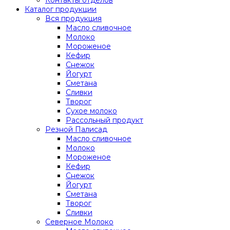
Каталог продукции
Вся продукция
Масло сливочное
Молоко
Мороженое
Кефир
Снежок
Йогурт
Сметана
Сливки
Творог
Сухое молоко
Рассольный продукт
Резной Палисад
Масло сливочное
Молоко
Мороженое
Кефир
Снежок
Йогурт
Сметана
Творог
Сливки
Северное Молоко