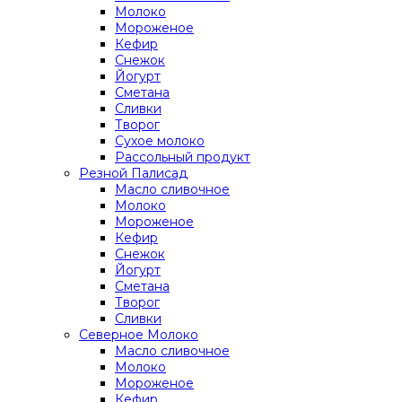
Молоко
Мороженое
Кефир
Снежок
Йогурт
Сметана
Сливки
Творог
Сухое молоко
Рассольный продукт
Резной Палисад
Масло сливочное
Молоко
Мороженое
Кефир
Снежок
Йогурт
Сметана
Творог
Сливки
Северное Молоко
Масло сливочное
Молоко
Мороженое
Кефир