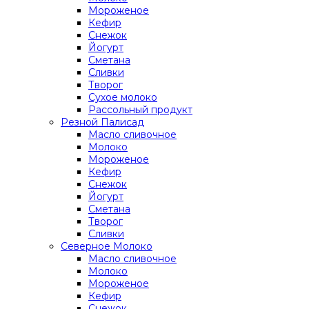
Мороженое
Кефир
Снежок
Йогурт
Сметана
Сливки
Творог
Сухое молоко
Рассольный продукт
Резной Палисад
Масло сливочное
Молоко
Мороженое
Кефир
Снежок
Йогурт
Сметана
Творог
Сливки
Северное Молоко
Масло сливочное
Молоко
Мороженое
Кефир
Снежок