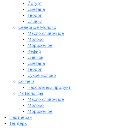
Йогурт
Сметана
Творог
Сливки
Северное Молоко
Масло сливочное
Молоко
Мороженое
Кефир
Снежок
Сметана
Творог
Сухое молоко
Comеlla
Рассольный продукт
Из Вологды
Масло сливочное
Молоко
Мороженое
Партнерам
Тендеры