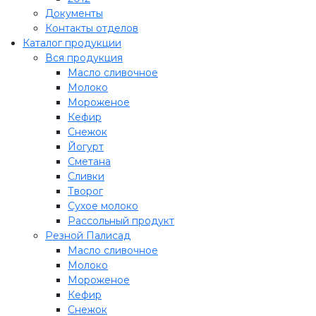
Документы
Контакты отделов
Каталог продукции
Вся продукция
Масло сливочное
Молоко
Мороженое
Кефир
Снежок
Йогурт
Сметана
Сливки
Творог
Сухое молоко
Рассольный продукт
Резной Палисад
Масло сливочное
Молоко
Мороженое
Кефир
Снежок