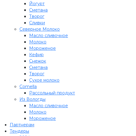
Йогурт
Сметана
Творог
Сливки
Северное Молоко
Масло сливочное
Молоко
Мороженое
Кефир
Снежок
Сметана
Творог
Сухое молоко
Comеlla
Рассольный продукт
Из Вологды
Масло сливочное
Молоко
Мороженое
Партнерам
Тендеры