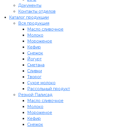
Документы
Контакты отделов
Каталог продукции
Вся продукция
Масло сливочное
Молоко
Мороженое
Кефир
Снежок
Йогурт
Сметана
Сливки
Творог
Сухое молоко
Рассольный продукт
Резной Палисад
Масло сливочное
Молоко
Мороженое
Кефир
Снежок