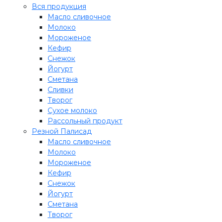
Вся продукция
Масло сливочное
Молоко
Мороженое
Кефир
Снежок
Йогурт
Сметана
Сливки
Творог
Сухое молоко
Рассольный продукт
Резной Палисад
Масло сливочное
Молоко
Мороженое
Кефир
Снежок
Йогурт
Сметана
Творог