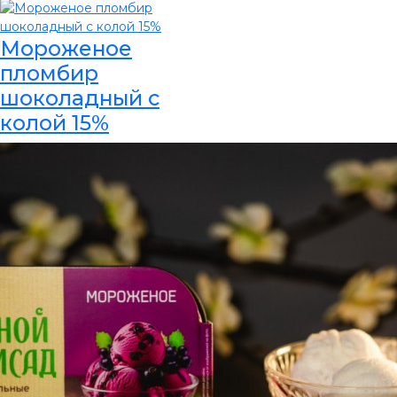
Мороженое
пломбир
шоколадный с
колой 15%