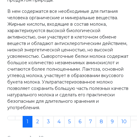
продуктом природы.
В нем содержатся все необходимые для питания
человека органические и минеральные вещества.
Жирные кислоты, входящие в состав молока,
характеризуются высокой биологической
активностью, они участвуют в клеточном обмене
веществ и обладают антисклеротическим действием,
низкой энергетической ценностью, но высокой
усвояемостью. Сывороточные белки молока содержат
большое количество незаменимых аминокислот и
считаются более полноценными. Лактоза, основной
углевод молока, участвует в образовании вкусового
букета молока. Ультрапастеризованное молоко
позволяет сохранить большую часть полезных качеств
натурального молока и сделать его практически
безопасным для длительного хранения и
употребления.
1
2
3
4
5
6
7
8
9
10