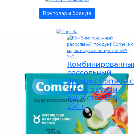
Все товары бренда
Комбинированны
рассольный
продукт Comella с
м.д.ж. в сухом
веществе 55%,
250 г