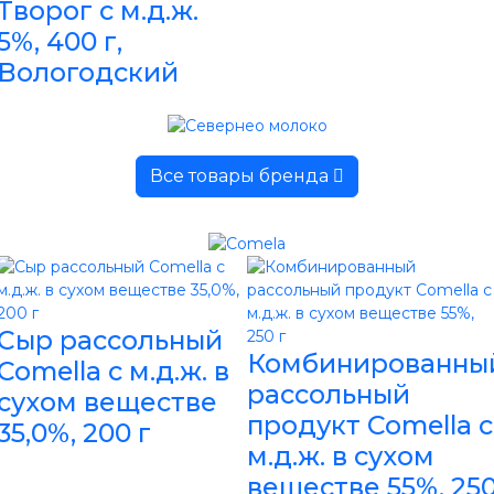
Творог с м.д.ж.
5%, 400 г,
Вологодский
Все товары бренда
Сыр рассольный
Комбинированны
Comella с м.д.ж. в
рассольный
сухом веществе
продукт Comella с
35,0%, 200 г
м.д.ж. в сухом
веществе 55%, 25