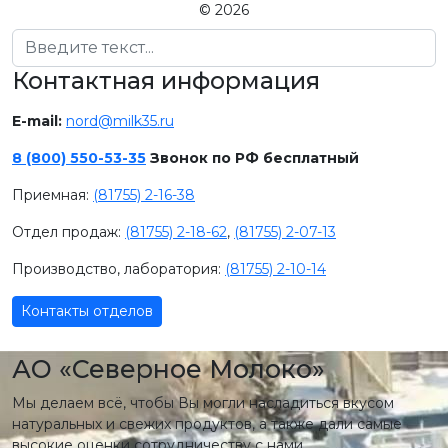
© 2026
Поиск
Контактная информация
E-mail:
nord@milk35.ru
8 (800) 550-53-35
Звонок по РФ бесплатный
Приемная:
(81755) 2-16-38
Отдел продаж:
(81755) 2-18-62
,
(81755) 2-07-13
Производство, лаборатория:
(81755) 2-10-14
Контакты отделов
АО «Северное Молоко»
Мы делаем всё, чтобы Вы могли насладиться вкусом
натуральных и свежих продуктов, а также дали самые
высокие оценки сотрудничеству с нами.