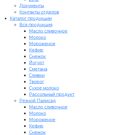
Документы
Контакты отделов
Каталог продукции
Вся продукция
Масло сливочное
Молоко
Мороженое
Кефир
Снежок
Йогурт
Сметана
Сливки
Творог
Сухое молоко
Рассольный продукт
Резной Палисад
Масло сливочное
Молоко
Мороженое
Кефир
Снежок