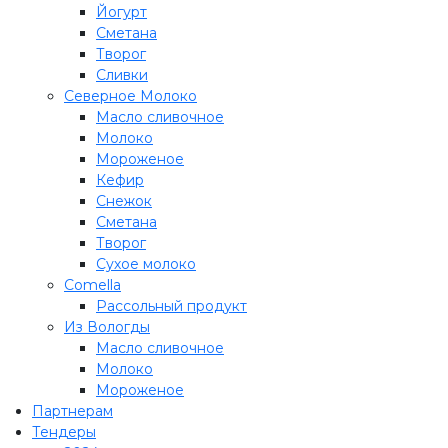
Йогурт
Сметана
Творог
Сливки
Северное Молоко
Масло сливочное
Молоко
Мороженое
Кефир
Снежок
Сметана
Творог
Сухое молоко
Comеlla
Рассольный продукт
Из Вологды
Масло сливочное
Молоко
Мороженое
Партнерам
Тендеры