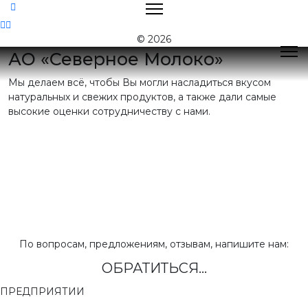
Контакты
© 2026
АО «Северное Молоко»
Мы делаем всё, чтобы Вы могли насладиться вкусом
Поиск
натуральных и свежих продуктов, а также дали самые
высокие оценки сотрудничеству с нами.
Контактная
информация
E-mail:
nord@milk35.ru
8 (800) 550-53-35
Звонок по РФ
бесплатный
Приемная:
(81755) 2-16-38
По вопросам, предложениям, отзывам, напишите нам:
ОБРАТИТЬСЯ...
Отдел продаж:
(81755) 2-18-62
,
(81755) 2-07-13
ПРЕДПРИЯТИИ