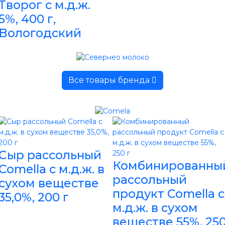
Творог с м.д.ж.
5%, 400 г,
Вологодский
Все товары бренда
Сыр рассольный
Комбинированны
Comella с м.д.ж. в
рассольный
сухом веществе
продукт Comella с
35,0%, 200 г
м.д.ж. в сухом
веществе 55%, 25