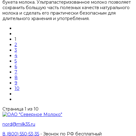
букета молока. Ультрапастеризованное молоко позволяет
сохранить большую часть полезных качеств натурального
молока и сделать его практически безопасным для
длительного хранения и употребления.
1
2
3
4
5
6
7
8
9
10
Страница 1 из 10
nord@milk35.ru
8 (800) 550-53-35
- Звонок по РФ бесплатный