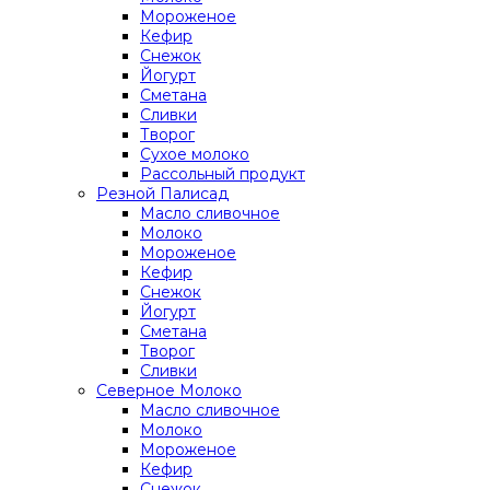
Мороженое
Кефир
Снежок
Йогурт
Сметана
Сливки
Творог
Сухое молоко
Рассольный продукт
Резной Палисад
Масло сливочное
Молоко
Мороженое
Кефир
Снежок
Йогурт
Сметана
Творог
Сливки
Северное Молоко
Масло сливочное
Молоко
Мороженое
Кефир
Снежок