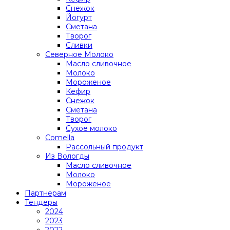
Снежок
Йогурт
Сметана
Творог
Сливки
Северное Молоко
Масло сливочное
Молоко
Мороженое
Кефир
Снежок
Сметана
Творог
Сухое молоко
Comеlla
Рассольный продукт
Из Вологды
Масло сливочное
Молоко
Мороженое
Партнерам
Тендеры
2024
2023
2022