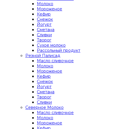
Молоко
Мороженое
Кефир
Снежок
Йогурт
Сметана
Сливки
Творог
Сухое молоко
Рассольный продукт
Резной Палисад
Масло сливочное
Молоко
Мороженое
Кефир
Снежок
Йогурт
Сметана
Творог
Сливки
Северное Молоко
Масло сливочное
Молоко
Мороженое
Кефир