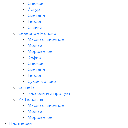
Снежок
Йогурт
Сметана
Творог
Сливки
Северное Молоко
Масло сливочное
Молоко
Мороженое
Кефир
Снежок
Сметана
Творог
Сухое молоко
Comеlla
Рассольный продукт
Из Вологды
Масло сливочное
Молоко
Мороженое
Партнерам