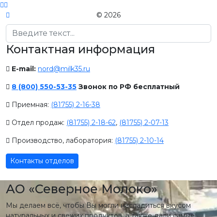
© 2026
Поиск
Контактная информация
E-mail:
nord@milk35.ru
8 (800) 550-53-35
Звонок по РФ бесплатный
Приемная:
(81755) 2-16-38
Отдел продаж:
(81755) 2-18-62
,
(81755) 2-07-13
Производство, лаборатория:
(81755) 2-10-14
Контакты отделов
АО «Северное Молоко»
Мы делаем всё, чтобы Вы могли насладиться вкусом
натуральных и свежих продуктов, а также дали самые