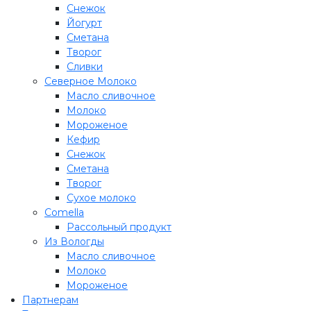
Снежок
Йогурт
Сметана
Творог
Сливки
Северное Молоко
Масло сливочное
Молоко
Мороженое
Кефир
Снежок
Сметана
Творог
Сухое молоко
Comеlla
Рассольный продукт
Из Вологды
Масло сливочное
Молоко
Мороженое
Партнерам