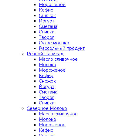
Мороженое
Кефир
Снежок
Йогурт
Сметана
Сливки
Творог
Сухое молоко
Рассольный продукт
Резной Палисад
Масло сливочное
Молоко
Мороженое
Кефир
Снежок
Йогурт
Сметана
Творог
Сливки
Северное Молоко
Масло сливочное
Молоко
Мороженое
Кефир
Снежок