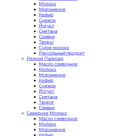
Молоко
Мороженое
Кефир
Снежок
Йогурт
Сметана
Сливки
Творог
Сухое молоко
Рассольный продукт
Резной Палисад
Масло сливочное
Молоко
Мороженое
Кефир
Снежок
Йогурт
Сметана
Творог
Сливки
Северное Молоко
Масло сливочное
Молоко
Мороженое
Кефир