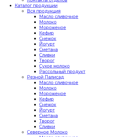
Каталог продукции
Вся продукция
Масло сливочное
Молоко
Мороженое
Кефир
Снежок
Йогурт
Сметана
Сливки
Творог
Сухое молоко
Рассольный продукт
Резной Палисад
Масло сливочное
Молоко
Мороженое
Кефир
Снежок
Йогурт
Сметана
Творог
Сливки
Северное Молоко