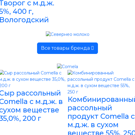
Творог с м.д.ж.
5%, 400 г,
Вологодский
Все товары бренда
Сыр рассольный
Комбинированны
Comella с м.д.ж. в
рассольный
сухом веществе
продукт Comella с
35,0%, 200 г
м.д.ж. в сухом
веществе 55%, 25