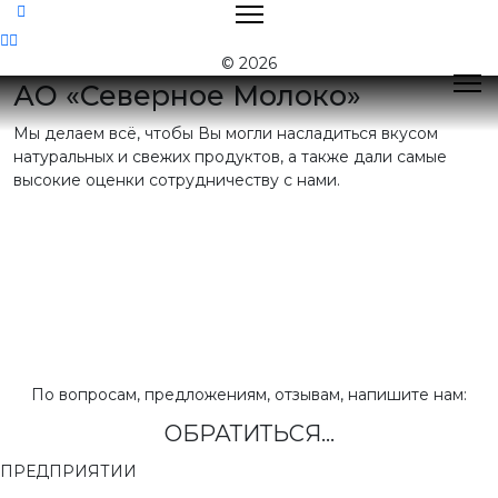
Контакты
© 2026
АО «Северное Молоко»
Мы делаем всё, чтобы Вы могли насладиться вкусом
Поиск
натуральных и свежих продуктов, а также дали самые
высокие оценки сотрудничеству с нами.
Контактная
информация
E-mail:
nord@milk35.ru
8 (800) 550-53-35
Звонок по РФ
бесплатный
Приемная:
(81755) 2-16-38
По вопросам, предложениям, отзывам, напишите нам:
ОБРАТИТЬСЯ...
Отдел продаж:
(81755) 2-18-62
,
(81755) 2-07-13
ПРЕДПРИЯТИИ