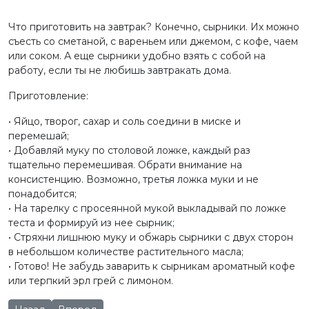
Что приготовить на завтрак? Конечно, сырники. Их можно
съесть со сметаной, с вареньем или джемом, с кофе, чаем
или соком. А еще сырники удобно взять с собой на
работу, если ты не любишь завтракать дома.
Приготовление:
• Яйцо, творог, сахар и соль соедини в миске и
перемешай;
• Добавляй муку по столовой ложке, каждый раз
тщательно перемешивая. Обрати внимание на
консистенцию. Возможно, третья ложка муки и не
понадобится;
• На тарелку с просеянной мукой выкладывай по ложке
теста и формируй из нее сырник;
• Стряхни лишнюю муку и обжарь сырники с двух сторон
в небольшом количестве растительного масла;
• Готово! Не забудь заварить к сырникам ароматный кофе
или терпкий эрл грей с лимоном.
Предыдущий: Карбонара с вологодским маслом "Резной Па
Следующий: Сочни с творогом