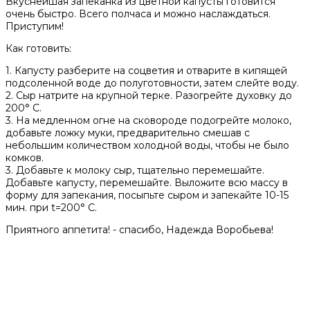
Вкуснейшая запеканка из цветной капусты готовится
очень быстро. Всего полчаса и можно наслаждаться.
Приступим!
Как готовить:
1. Капусту разберите на соцветия и отварите в кипящей
подсоленной воде до полуготовности, затем слейте воду.
2. Сыр натрите на крупной терке. Разогрейте духовку до
200° С.
3. На медленном огне на сковороде подогрейте молоко,
добавьте ложку муки, предварительно смешав с
небольшим количеством холодной воды, чтобы не было
комков.
3. Добавьте к молоку сыр, тщательно перемешайте.
Добавьте капусту, перемешайте. Выложите всю массу в
форму для запекания, посыпьте сыром и запекайте 10-15
мин. при t=200° С.
Приятного аппетита! - спасибо, Надежда Воробьева!