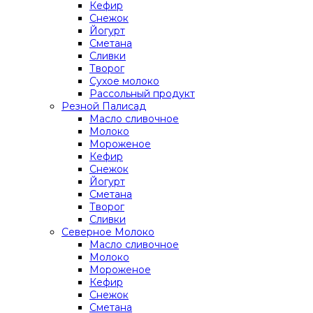
Кефир
Снежок
Йогурт
Сметана
Сливки
Творог
Сухое молоко
Рассольный продукт
Резной Палисад
Масло сливочное
Молоко
Мороженое
Кефир
Снежок
Йогурт
Сметана
Творог
Сливки
Северное Молоко
Масло сливочное
Молоко
Мороженое
Кефир
Снежок
Сметана