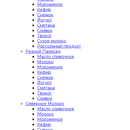
Мороженое
Кефир
Снежок
Йогурт
Сметана
Сливки
Творог
Сухое молоко
Рассольный продукт
Резной Палисад
Масло сливочное
Молоко
Мороженое
Кефир
Снежок
Йогурт
Сметана
Творог
Сливки
Северное Молоко
Масло сливочное
Молоко
Мороженое
Кефир
Снежок