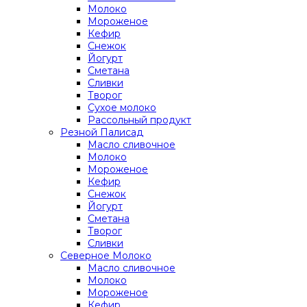
Молоко
Мороженое
Кефир
Снежок
Йогурт
Сметана
Сливки
Творог
Сухое молоко
Рассольный продукт
Резной Палисад
Масло сливочное
Молоко
Мороженое
Кефир
Снежок
Йогурт
Сметана
Творог
Сливки
Северное Молоко
Масло сливочное
Молоко
Мороженое
Кефир