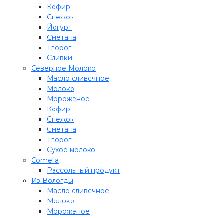
Кефир
Снежок
Йогурт
Сметана
Творог
Сливки
Северное Молоко
Масло сливочное
Молоко
Мороженое
Кефир
Снежок
Сметана
Творог
Сухое молоко
Comеlla
Рассольный продукт
Из Вологды
Масло сливочное
Молоко
Мороженое