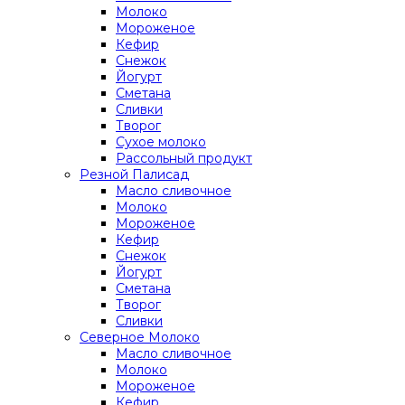
Молоко
Мороженое
Кефир
Снежок
Йогурт
Сметана
Сливки
Творог
Сухое молоко
Рассольный продукт
Резной Палисад
Масло сливочное
Молоко
Мороженое
Кефир
Снежок
Йогурт
Сметана
Творог
Сливки
Северное Молоко
Масло сливочное
Молоко
Мороженое
Кефир