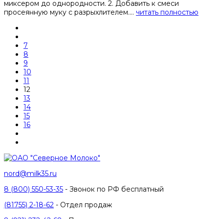
миксером до однородности. 2. Добавить к смеси
просеянную муку с разрыхлителем....
читать полностью
7
8
9
10
11
12
13
14
15
16
nord@milk35.ru
8 (800) 550-53-35
- Звонок по РФ бесплатный
(81755) 2-18-62
- Отдел продаж