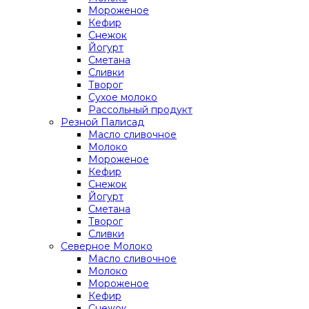
Мороженое
Кефир
Снежок
Йогурт
Сметана
Сливки
Творог
Сухое молоко
Рассольный продукт
Резной Палисад
Масло сливочное
Молоко
Мороженое
Кефир
Снежок
Йогурт
Сметана
Творог
Сливки
Северное Молоко
Масло сливочное
Молоко
Мороженое
Кефир
Снежок